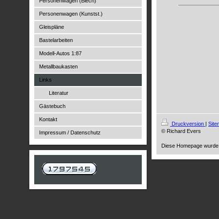
Personenwagen (Blech)
Personenwagen (Kunstst.)
Gleispläne
Bastelarbeiten
Modell-Autos 1:87
Metallbaukasten
Links
Literatur
Gästebuch
Kontakt
Druckversion
|
Sit
© Richard Evers
Impressum / Datenschutz
Diese Homepage wurde