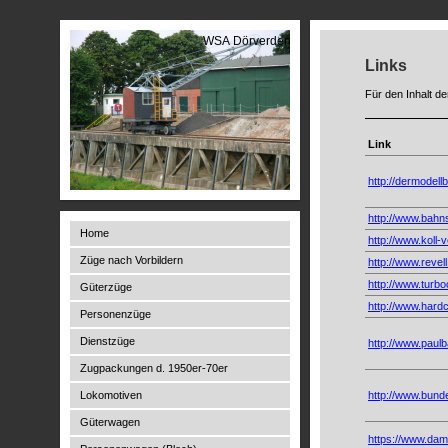
WSA Dörverden
Links
Für den Inhalt d
Link
http://dermodell
http://www.bahns
Home
http://www.koll-v
Züge nach Vorbildern
http://www.revell
http://www.turb
Güterzüge
http://www.hard
Personenzüge
Dienstzüge
http://www.paul
Zugpackungen d. 1950er-70er
Lokomotiven
http://www.bunde
Güterwagen
https://www.dam